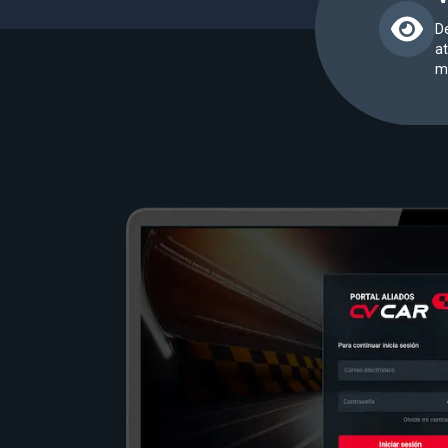
De
at
m