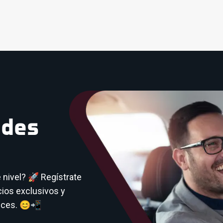
ndes
e nivel? 🚀 Regístrate
ios exclusivos y
eces. 😊📲