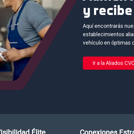
y recibe
Aquí encontrarás nues
establecimientos ali
vehículo en óptimas 
Ir a la Aliados C
isibilidad Élite
Conexiones Estr